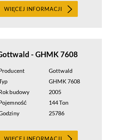
WIĘCEJ INFORMACJI
Gottwald - GHMK 7608
Producent
Gottwald
Typ
GHMK 7608
Rok budowy
2005
Pojemność
144 Ton
Godziny
25786
WIĘCEJ INFORMACJI