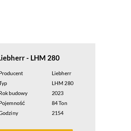
Liebherr - LHM 280
Producent
Liebherr
Typ
LHM 280
Rok budowy
2023
Pojemność
84 Ton
Godziny
2154