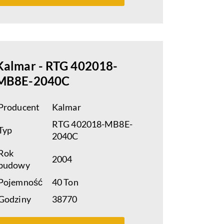
Kalmar - RTG 402018-
MB8E-2040C
Producent
Kalmar
RTG 402018-MB8E-
Typ
2040C
Rok
2004
budowy
Pojemność
40 Ton
Godziny
38770