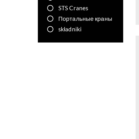
STS Cranes
Портальные краны
składniki