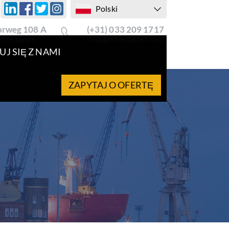
Polski
rweg 108 A
(+31) 033 209 1717
etherlands
info@pinarciport.com
J SIĘ Z NAMI
ZAPYTAJ O OFERTĘ