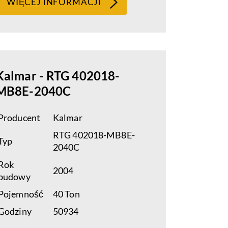
WIĘCEJ INFORMACJI
Kalmar - RTG 402018-
MB8E-2040C
Producent
Kalmar
RTG 402018-MB8E-
Typ
2040C
Rok
2004
budowy
Pojemność
40 Ton
Godziny
50934