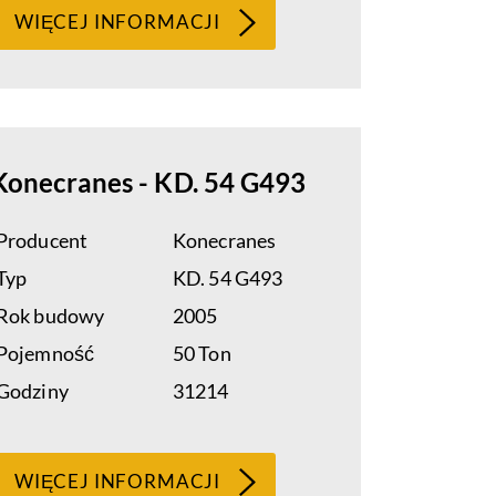
WIĘCEJ INFORMACJI
Konecranes - KD. 54 G493
Producent
Konecranes
Typ
KD. 54 G493
Rok budowy
2005
Pojemność
50 Ton
Godziny
31214
WIĘCEJ INFORMACJI