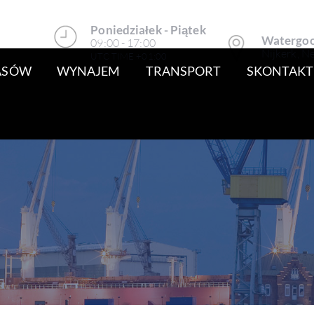
Poniedziałek - Piątek
Watergoo
09:00 - 17:00
Nijkerk, N
UTC TIME +01:00
PASÓW
WYNAJEM
TRANSPORT
SKONTAKTU