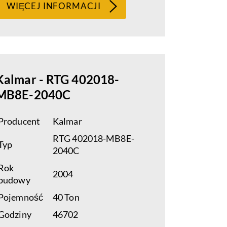
WIĘCEJ INFORMACJI
Kalmar - RTG 402018-
MB8E-2040C
Producent
Kalmar
RTG 402018-MB8E-
Typ
2040C
Rok
2004
budowy
Pojemność
40 Ton
Godziny
46702