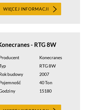
WIĘCEJ INFORMACJI
Konecranes - RTG 8W
Producent
Konecranes
Typ
RTG 8W
Rok budowy
2007
Pojemność
40 Ton
Godziny
15180