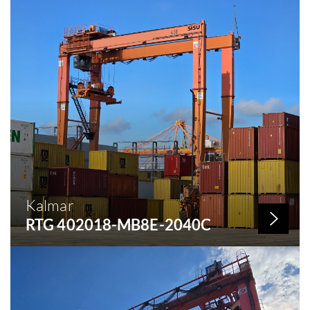
Año de construcción: 2005
Capacidad: 50 KG
Kalmar
RTG 402018-MB8E-2040C
Nº de stock: 288
Año de construcción: 2004
Capacidad: 40 KG