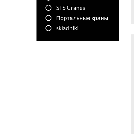
STS Cranes
Портальные краны
składniki