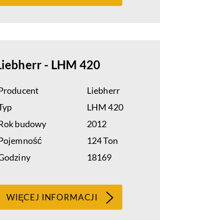
Liebherr - LHM 420
Producent
Liebherr
Typ
LHM 420
Rok budowy
2012
Pojemność
124 Ton
Godziny
18169
WIĘCEJ INFORMACJI