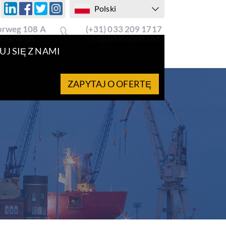
Polski
rweg 108 A
(+31) 033 209 1717
etherlands
info@pinarciport.com
J SIĘ Z NAMI
ZAPYTAJ O OFERTĘ