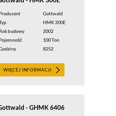
Producent
Gottwald
Typ
HMK 300E
Rok budowy
2002
Pojemność
100 Ton
Godziny
8252
WIĘCEJ INFORMACJI
Gottwald - GHMK 6406