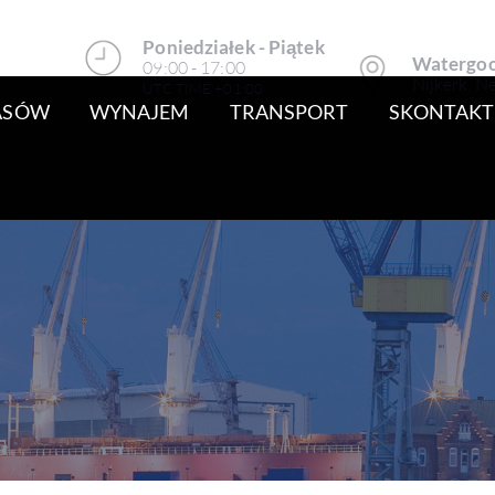
Poniedziałek - Piątek
Watergoo
09:00 - 17:00
Nijkerk, N
UTC TIME +01:00
PASÓW
WYNAJEM
TRANSPORT
SKONTAKTU