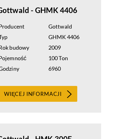
Gottwald - GHMK 4406
Producent
Gottwald
Typ
GHMK 4406
Rok budowy
2009
Pojemność
100 Ton
Godziny
6960
WIĘCEJ INFORMACJI
Gottwald - HMK 300E