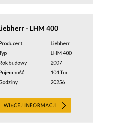
Liebherr - LHM 400
Producent
Liebherr
Typ
LHM 400
Rok budowy
2007
Pojemność
104 Ton
Godziny
20256
WIĘCEJ INFORMACJI