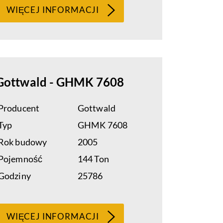
WIĘCEJ INFORMACJI
Gottwald - GHMK 7608
Producent
Gottwald
Typ
GHMK 7608
Rok budowy
2005
Pojemność
144 Ton
Godziny
25786
WIĘCEJ INFORMACJI