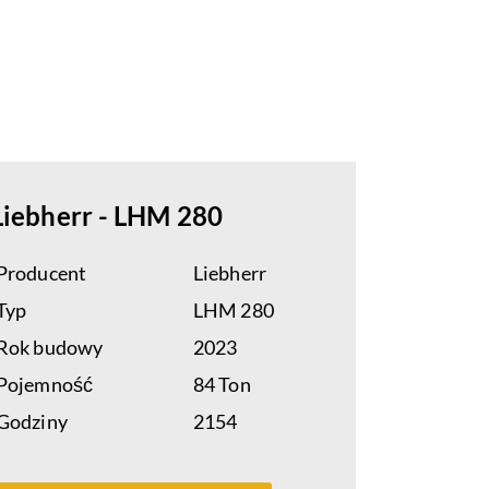
Liebherr - LHM 280
Producent
Liebherr
Typ
LHM 280
Rok budowy
2023
Pojemność
84 Ton
Godziny
2154