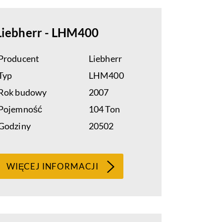
Liebherr - LHM400
Producent
Liebherr
Typ
LHM400
Rok budowy
2007
Pojemność
104 Ton
Godziny
20502
WIĘCEJ INFORMACJI